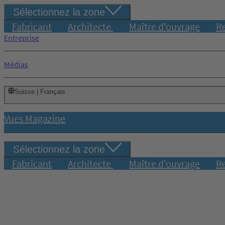
Sélectionnez la zone
Fabricant
Architecte
Maître d'ouvrage
R
Entreprise
Médias
Suisse | Français
Vues Magazine
Sélectionnez la zone
Fabricant
Architecte
Maître d'ouvrage
R