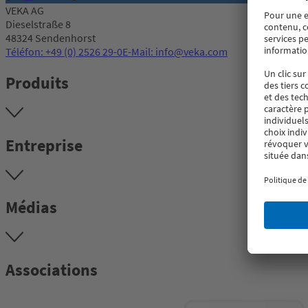
VEKA AG
Dieselstraße 8
48324 Sendenhorst
Téléfon: +49 (0) 2526 29-0
E-Mail: info@veka.com
Produits
Entreprise
Médias
Associations