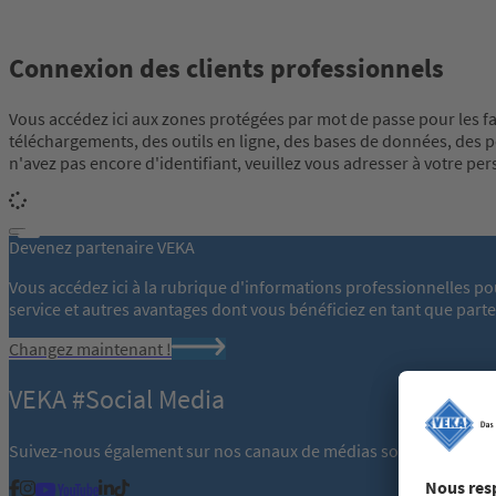
Connexion des clients professionnels
Vous accédez ici aux zones protégées par mot de passe pour les fabr
téléchargements, des outils en ligne, des bases de données, des po
n'avez pas encore d'identifiant, veuillez vous adresser à votre pe
Devenez partenaire VEKA
Vous accédez ici à la rubrique d'informations professionnelles po
service et autres avantages dont vous bénéficiez en tant que part
Changez maintenant !
VEKA #Social Media
Suivez-nous également sur nos canaux de médias sociaux :