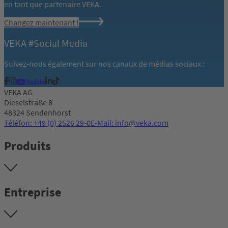
en tant que partenaire VEKA.
Changez maintenant !
VEKA #Social Media
Suivez-nous également sur nos canaux de médias sociaux :
VEKA AG
Dieselstraße 8
48324 Sendenhorst
Téléfon: +49 (0) 2526 29-0
E-Mail: info@veka.com
Produits
Entreprise