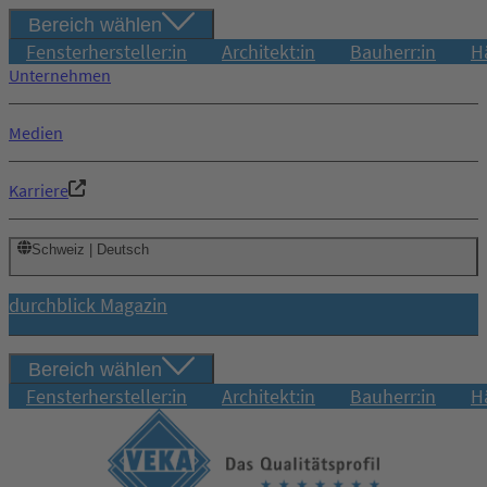
Bereich wählen
Fensterhersteller:in
Architekt:in
Bauherr:in
H
Unternehmen
Medien
Karriere
Schweiz | Deutsch
durchblick Magazin
Bereich wählen
Fensterhersteller:in
Architekt:in
Bauherr:in
H