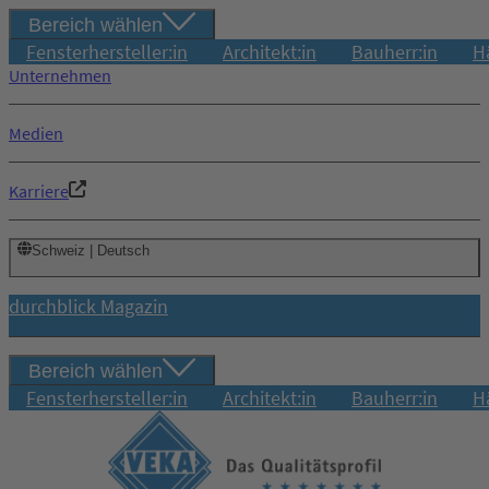
Bereich wählen
Fensterhersteller:in
Architekt:in
Bauherr:in
H
Unternehmen
Medien
Karriere
Schweiz | Deutsch
durchblick Magazin
Bereich wählen
Fensterhersteller:in
Architekt:in
Bauherr:in
H