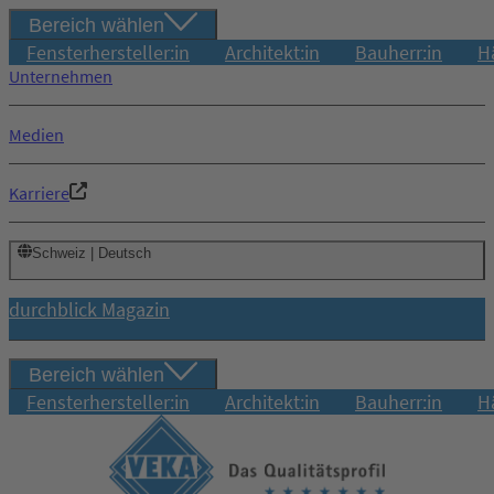
Bereich wählen
Fensterhersteller:in
Architekt:in
Bauherr:in
H
Unternehmen
Medien
Karriere
Schweiz | Deutsch
durchblick Magazin
Bereich wählen
Fensterhersteller:in
Architekt:in
Bauherr:in
H