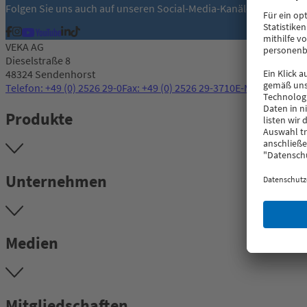
Folgen Sie uns auch auf unseren Social-Media-Kanälen:
VEKA AG
Dieselstraße 8
48324 Sendenhorst
Telefon: +49 (0) 2526 29-0
Fax: +49 (0) 2526 29-3710
E-Mail: info@v
Produkte
Unternehmen
Medien
Mitgliedschaften