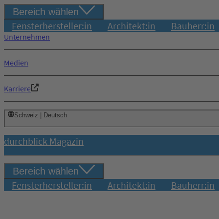
Bereich wählen
Fensterhersteller:in
Architekt:in
Bauherr:in
Unternehmen
Medien
Karriere
Schweiz | Deutsch
durchblick Magazin
Bereich wählen
Fensterhersteller:in
Architekt:in
Bauherr:in