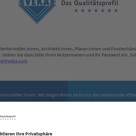
terhersteller:innen, Architekt:innen, Planer:innen und Fensterhän
. Geben Sie dazu bitte Ihren Nutzernamen und Ihr Passwort ein. So
ung@veka.com
terhersteller:innen. Wir zeigen Ihnen nicht nur die umfassende VE