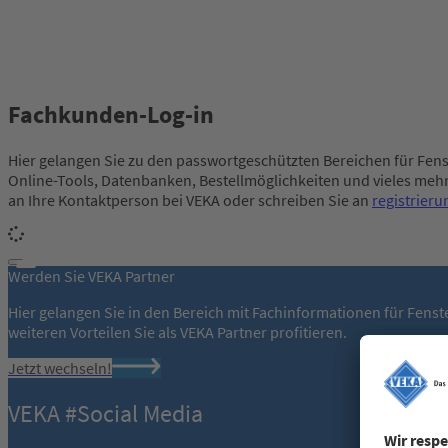
Fachkunden-Log-in
Hier gelangen Sie zu den passwortgeschützten Bereichen für Fens
Online-Tools, Datenbanken, Bestellmöglichkeiten und vieles mehr
an Ihre Kontaktperson bei VEKA oder schreiben Sie an
registrier
Werden Sie VEKA Partner
Hier gelangen Sie in den Bereich mit Fachinformationen für Fens
weiteren Vorteilen Sie als VEKA Partner profitieren.
Jetzt wechseln!
VEKA #Social Media