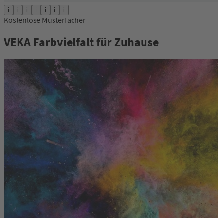
i
i
i
i
i
i
i
Kostenlose Musterfächer
VEKA Farbvielfalt für Zuhause