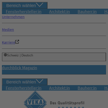
Bereich wählen
Fensterhersteller:in
Architekt:in
Bauherr:in
H
Unternehmen
Medien
Karriere
Schweiz | Deutsch
durchblick Magazin
Bereich wählen
Fensterhersteller:in
Architekt:in
Bauherr:in
H