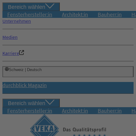
Bereich wählen
Fensterhersteller:in
Architekt:in
Bauherr:in
H
Unternehmen
Medien
Karriere
Schweiz | Deutsch
durchblick Magazin
Bereich wählen
Fensterhersteller:in
Architekt:in
Bauherr:in
H