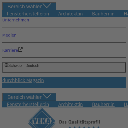
Bereich wählen
Fensterhersteller:in
Architekt:in
Bauherr:in
H
Unternehmen
Medien
Karriere
Schweiz | Deutsch
durchblick Magazin
Bereich wählen
Fensterhersteller:in
Architekt:in
Bauherr:in
H