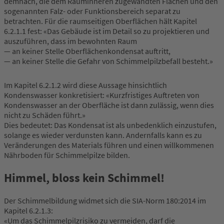
demnach, die dem Rauminneren zugewandten Flächen und den
sogenannten Falz- oder Funktionsbereich separat zu
betrachten. Für die raumseitigen Oberflächen hält Kapitel
6.2.1.1 fest: «Das Gebäude ist im Detail so zu projektieren und
auszuführen, dass im bewohnten Raum
— an keiner Stelle Oberflächenkondensat auftritt,
— an keiner Stelle die Gefahr von Schimmelpilzbefall besteht.»
Im Kapitel 6.2.1.2 wird diese Aussage hinsichtlich
Kondenswasser konkretisiert: «Kurzfristiges Auftreten von
Kondenswasser an der Oberfläche ist dann zulässig, wenn dies
nicht zu Schäden führt.»
Dies bedeutet: Das Kondensat ist als unbedenklich einzustufen,
solange es wieder verdunsten kann. Andernfalls kann es zu
Veränderungen des Materials führen und einen willkommenen
Nährboden für Schimmelpilze bilden.
Himmel, bloss kein Schimmel!
Der Schimmelbildung widmet sich die SIA-Norm 180:2014 im
Kapitel 6.2.1.3:
«Um das Schimmelpilzrisiko zu vermeiden, darf die