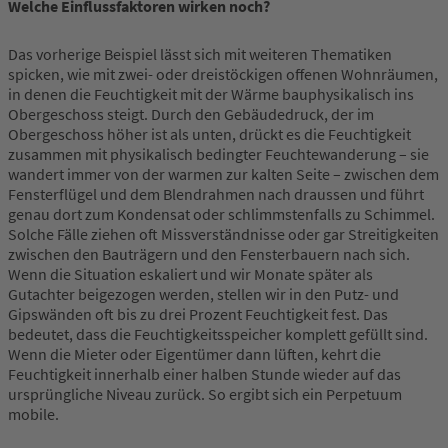
Welche Einflussfaktoren wirken noch?
Das vorherige Beispiel lässt sich mit weiteren Thematiken
spicken, wie mit zwei- oder dreistöckigen offenen Wohnräumen,
in denen die Feuchtigkeit mit der Wärme bauphysikalisch ins
Obergeschoss steigt. Durch den Gebäudedruck, der im
Obergeschoss höher ist als unten, drückt es die Feuchtigkeit
zusammen mit physikalisch bedingter Feuchtewanderung – sie
wandert immer von der warmen zur kalten Seite – zwischen dem
Fensterflügel und dem Blendrahmen nach draussen und führt
genau dort zum Kondensat oder schlimmstenfalls zu Schimmel.
Solche Fälle ziehen oft Missverständnisse oder gar Streitigkeiten
zwischen den Bauträgern und den Fensterbauern nach sich.
Wenn die Situation eskaliert und wir Monate später als
Gutachter beigezogen werden, stellen wir in den Putz- und
Gipswänden oft bis zu drei Prozent Feuchtigkeit fest. Das
bedeutet, dass die Feuchtigkeitsspeicher komplett gefüllt sind.
Wenn die Mieter oder Eigentümer dann lüften, kehrt die
Feuchtigkeit innerhalb einer halben Stunde wieder auf das
ursprüngliche Niveau zurück. So ergibt sich ein Perpetuum
mobile.