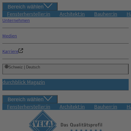
Bereich wählen
Fensterhersteller:in
Architekt:in
Bauherr:in
H
Unternehmen
Medien
Karriere
Schweiz | Deutsch
durchblick Magazin
Bereich wählen
Fensterhersteller:in
Architekt:in
Bauherr:in
H