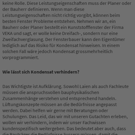
keine Rolle. Diese Leistungseigenschaften muss der Planer oder
der Bauherr definieren. Wenn man diese
Leistungseigenschaften nicht richtig vorgibt, können beim
besten Fenster Probleme entstehen. Nehmen wir an, ein
Bauherr oder Planer bestellt ein Kunststofffenster der Firma
VEKA und sagt, er wolle keine Dreifach-, sondern nur eine
Zweifachverglasung. Der Fensterbauer kann den Eigentümer
lediglich auf das Risiko für Kondensat hinweisen. In einem
solchen Fall wäre jedoch Kondensat grossmehrheitlich
vorprogrammiert.
Wie lässt sich Kondensat verhindern?
Das Wichtigste ist Aufklärung. Sowohl Laien als auch Fachleute
müssen die anspruchsvollen bauphysikalischen
Zusammenhänge verstehen und entsprechend handeln.
Lüftungskonzepte müssen an die Bedürfnisse angepasst
werden. Dabei helfen wir gerne mit Beratungen oder
Schulungen. Das Leid, das wir mit unseren Gutachten erleben,
wollen wir verhindern, indem wir unser Fachwissen
kundenspezifisch weitergeben. Das bedeutet aber auch, dass
die Bauträger die Bedürfnisse äussern müssen, damit die