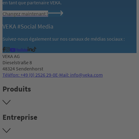
en tant que partenaire VEKA.
Changez maintenant !
VEKA #Social Media
Suivez-nous également sur nos canaux de médias sociaux :
VEKA AG
Dieselstraße 8
48324 Sendenhorst
Téléfon: +49 (0) 2526 29-0
E-Mail: info@veka.com
Produits
Entreprise