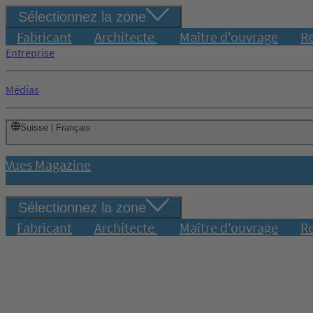
Sélectionnez la zone
Fabricant
Architecte
Maître d'ouvrage
R
Entreprise
Médias
Suisse | Français
Vues Magazine
Sélectionnez la zone
Fabricant
Architecte
Maître d'ouvrage
R