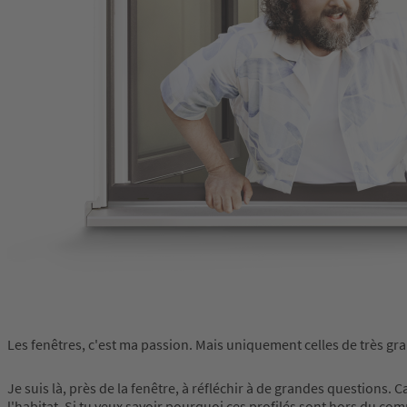
Les fenêtres, c'est ma passion. Mais uniquement celles de très gra
Je suis là, près de la fenêtre, à réfléchir à de grandes questions.
l'habitat. Si tu veux savoir pourquoi ces profilés sont hors du c