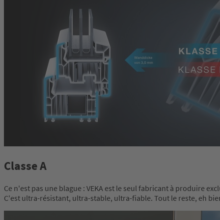
Classe A
Ce n'est pas une blague : VEKA est le seul fabricant à produire exc
C'est ultra-résistant, ultra-stable, ultra-fiable. Tout le reste, eh bi