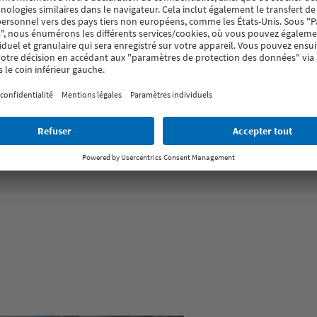
. Ils jouent donc un rôle porteur, au sens propre comme au figuré. Vér
.
mes et exigences importantes en vigueur en Suisse, qui sont aujour