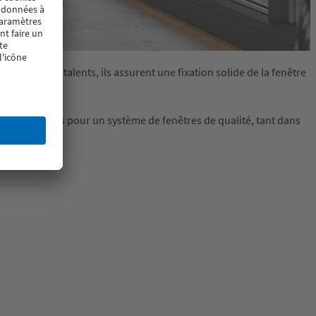
itables multitalents, ils assurent une fixation solide de la fenêtre
d'hui requises pour un système de fenêtres de qualité, tant dans