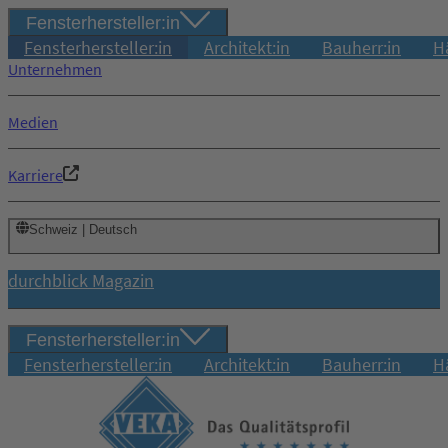
Fensterhersteller:in
Fensterhersteller:in
Architekt:in
Bauherr:in
H
Unternehmen
Medien
Karriere
Schweiz | Deutsch
durchblick Magazin
Fensterhersteller:in
Fensterhersteller:in
Architekt:in
Bauherr:in
H