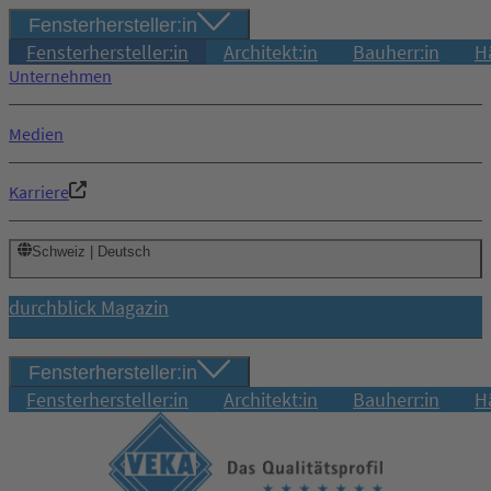
Fensterhersteller:in
Fensterhersteller:in
Architekt:in
Bauherr:in
H
Unternehmen
Medien
Karriere
Schweiz | Deutsch
durchblick Magazin
Fensterhersteller:in
Fensterhersteller:in
Architekt:in
Bauherr:in
H