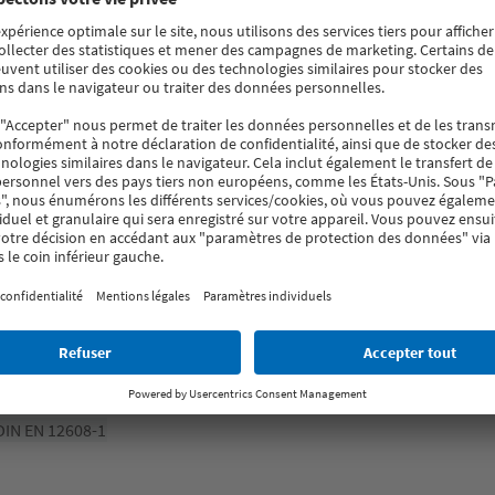
randes.
DIN EN 12608-1