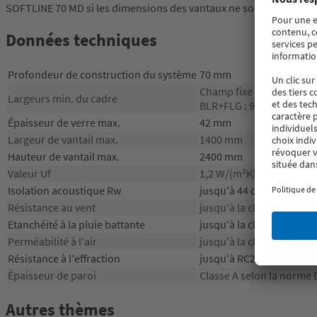
SOFTLINE 70 MD si les dimensions des vantaux ne sont pas trop g
Données techniques
Profondeur de construction du système
70 mm
Champ fixe : 58 mm
Largeurs min. du cadre
BLR+FLG : 99 mm
Épaisseur de verre max.
42 mm
Largeur de vantail max.
1400 mm
Hauteur de vantail max.
2400 mm
Valeur Uf
1,2 W/(m²K)
Isolation acoustique Rw
jusqu'à 44 dB
Résistance au vent
jusqu'à la classe B5
Etanchéité à la pluie battante
jusqu'à la classe 9A
Perméabilité à l'air
jusqu'à la classe 4
Résistance à l'effraction
jusqu'à RC2
Épaisseur de paroi
Classe A selon la norme 
Autres thèmes