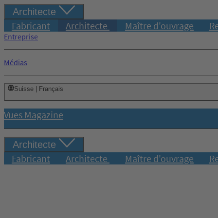
Architecte
Fabricant
Architecte
Maître d'ouvrage
R
Entreprise
Médias
Suisse | Français
Vues Magazine
Architecte
Fabricant
Architecte
Maître d'ouvrage
R