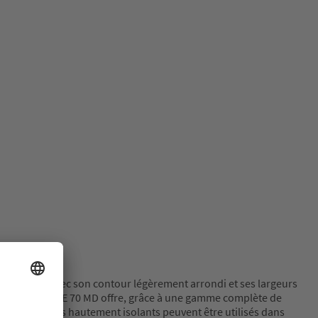
temporel, avec son contour légèrement arrondi et ses largeurs
 VEKA, SOFTLINE 70 MD offre, grâce à une gamme complète de
riples vitrages hautement isolants peuvent être utilisés dans