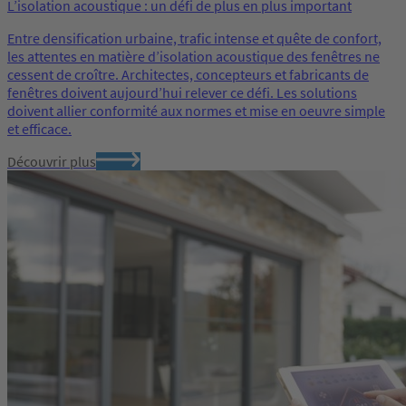
L’isolation acoustique : un défi de plus en plus important
Entre densification urbaine, trafic intense et quête de confort,
les attentes en matière d’isolation acoustique des fenêtres ne
cessent de croître. Architectes, concepteurs et fabricants de
fenêtres doivent aujourd’hui relever ce défi. Les solutions
doivent allier conformité aux normes et mise en oeuvre simple
et efficace.
Découvrir plus