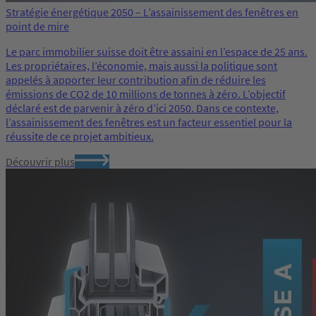
Stratégie énergétique 2050 – L’assainissement des fenêtres en
point de mire
Le parc immobilier suisse doit être assaini en l’espace de 25 ans.
Les propriétaires, l’économie, mais aussi la politique sont
appelés à apporter leur contribution afin de réduire les
émissions de CO2 de 10 millions de tonnes à zéro. L’objectif
déclaré est de parvenir à zéro d’ici 2050. Dans ce contexte,
l’assainissement des fenêtres est un facteur essentiel pour la
réussite de ce projet ambitieux.
Découvrir plus