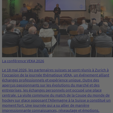
La conférence VEKA 2026
Le 18 mai 2026, les partenaires suisses se sont réunis à Zurich à
l'occasion de la journée thématique VEKA, un événement alliant
échanges professionnels et expérience unique. Outre des
aperçus passionnants sur les évolutions du marché et des
entreprises, les échanges personnels ont occupé une place
centrale. La visite commune du match de la Coupe du monde de
hockey sur glace opposant l'Allemagne à la Suisse a constitué un
moment fort. Une journée qui a su allier de manière
impressionnante connaissances, réseautage et émotions.