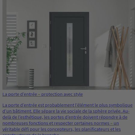
La porte d’entrée – protection avec style
La porte d’entrée est probablement l’élément le plus symbolique
d’un bâtiment. Elle sépare la vie sociale de la sphère privée. Au-
delà de l’esthétique, les portes d’entrée doivent répondre à de
nombreuses fonctions et respecter certaines normes – un
véritable défi pour les concepteurs, les planificateurs et les