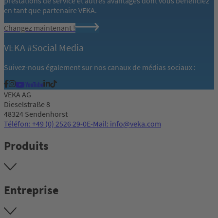
prestations de service et autres avantages dont vous bénéficiez
en tant que partenaire VEKA.
Changez maintenant !
VEKA #Social Media
Suivez-nous également sur nos canaux de médias sociaux :
VEKA AG
Dieselstraße 8
48324 Sendenhorst
Téléfon: +49 (0) 2526 29-0
E-Mail: info@veka.com
Produits
Entreprise